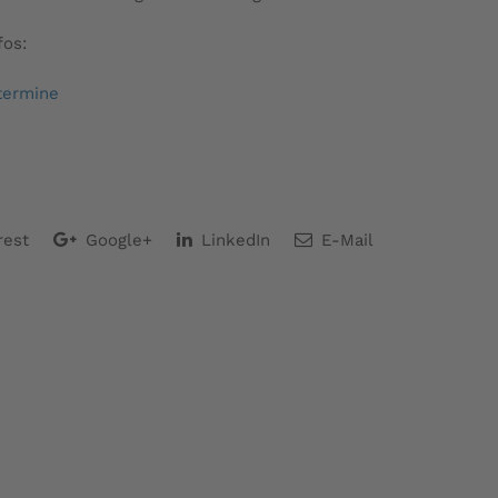
fos:
termine
rest
Google+
LinkedIn
E-Mail